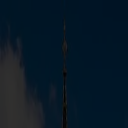
Destinácie
Exotické dovolenky
Akciové letenky
Prenájom auta
Hotely
P
Kontaktujte nás