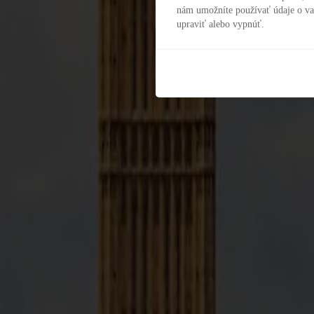
nám umožníte používať údaje o va
upraviť alebo vypnúť.