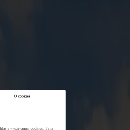
anta Eiffelovej veže je len začiatok – skutočné čaro mesta objavíte
v nekonečných chodbách Louvru alebo v modernejších galériách ako
a plavbe po Seine. Nechajte sa uniesť atmosférou bulváru Champs-
O cookies
úhlas s využívaním cookies. Tým