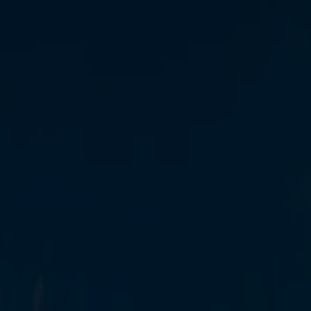
elipecky apka
InstaGym