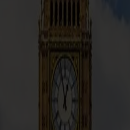
Späť na destinácie
Paríž
,
Francúzsko