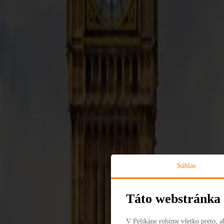
Paríž je viac než len mesto; je to svetová ikona romantiky, umenia a 
pri túlaní sa malebnými uličkami štvrte Montmartre, kde tvorili mal
Centre Pompidou. Paríž je tiež mestom gastronómie, kde si môžete vy
Élysées a objavte skryté záhrady a pasáže, ktoré robia Paríž takým 
Kategórie destinácie
Súhlas
Táto webstránka 
V Pelikáne robíme všetko preto, a