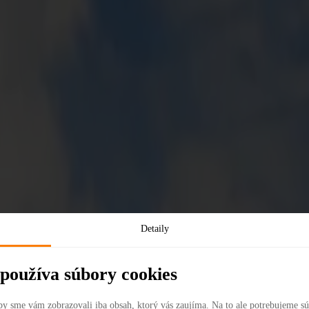
vycibreného životného štýlu, ktorá inšpirovala generácie umelcov. Domin
iari ako Picasso či Dalí. Umenie na vás dýcha na každom kroku, či už 
chutnať čerstvé croissanty v útulných bistrách alebo luxusnú večeru n
magickým miestom.
Detaily
používa súbory cookies
by sme vám zobrazovali iba obsah, ktorý vás zaujíma. Na to ale potrebujeme s