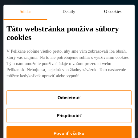
Súhlas
Detaily
O cookies
Táto webstránka používa súbory
cookies
Destinácie
Exotické dovolenky
Akciové letenky
Prenájom
auta
Hotely
Pelipecky apka
InstaGym
Kontaktujte nás
V Pelikáne robíme všetko preto, aby sme vám zobrazovali iba obsah,
ktorý vás zaujíma. Na to ale potrebujeme súhlas s využívaním cookies.
Tým nám umožníte používať údaje o vašom prezeraní webu
Pelikan.sk. Nebojte sa, nejedná sa o žiadny záväzok. Toto nastavenie
môžete kedykoľvek upraviť alebo vypnúť.
Odmietnuť
Prispôsobiť
Povoliť všetko