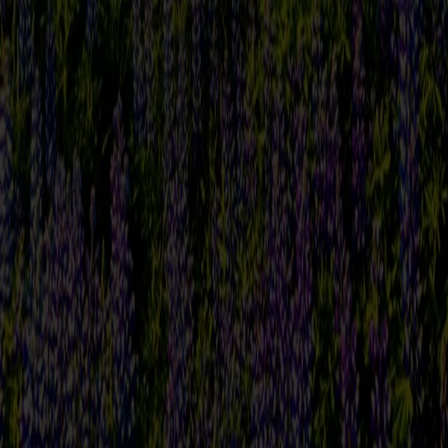
Príroda
Hlavné atrakcie
Duny Maspalomas
Roque Nublo
Las Palmas
Puerto de Mogán
Pláž
Las Canteras
Mám záujem o túto destináciu
Nájdite najlacnejšie letenky
Prezrite si aktuálne ceny leteniek a vyberte si ten najlepší termín pre
vašu cestu
Podobné destinácie
Dubaj
,
Spojené arabské emiráty
Zobraziť detaily
Mám záujem o destináciu
Bali
,
Indonézia