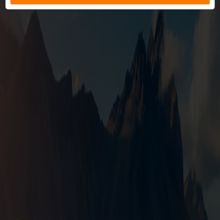
Späť na destinácie
Gran Canaria
,
Španielsko
Gran Canaria, často nazývaná 'miniatúrny kontinent', ponúka
neuveriteľnú rozmanitosť krajiny na jednom ostrove. Od zlatistých
piesočných dún v Maspalomas, ktoré pripomínajú Saharu, až po
zelené hornaté vnútrozemie s borovicovými lesmi a dramatickými
roklinami. Hlavné mesto Las Palmas je živým kultúrnym centrom s
historickou štvrťou Vegueta a krásnou mestskou plážou Las
Canteras. Ostrov je rajom pre milovníkov slnka, turistiky aj vodných
športov. Malebné prístavné mestečko Puerto de Mogán, prezývané
'Benátky Kanárskych ostrovov', očarí svojimi kanálmi a kvetinovou
výzdobou.