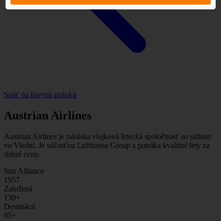
Späť na hlavnú stránku
Austrian Airlines
Austrian Airlines je rakúska vlajková letecká spoločnosť so sídlom
vo Viedni. Je súčasťou Lufthansa Group a ponúka kvalitné lety za
dobré ceny.
Star Alliance
1957
Založená
130
+
Destinácií
65
+