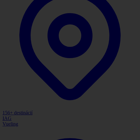
156
+ destinácií
IAG
Vueling