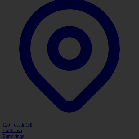
120
+ destinácií
Lufthansa
Eurowings