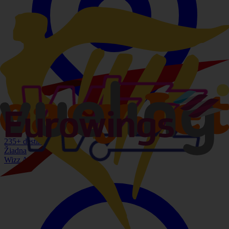
235
+ destinácií
Žiadna
Wizz Air