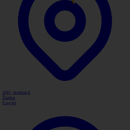
200
+ destinácií
Žiadna
EasyJet