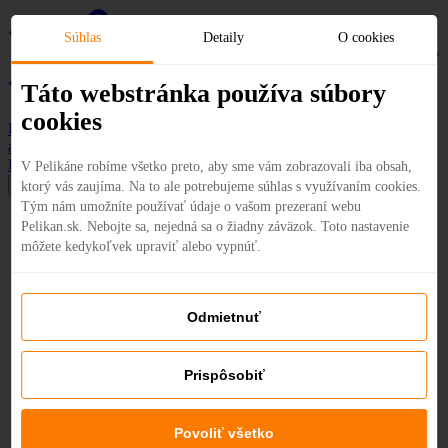
Súhlas
Detaily
O cookies
Táto webstránka používa súbory
cookies
Destinácie
Exotické dovolenky
Akciové letenky
Prenájom
auta
Hotely
Pelipecky apka
InstaGym
Kontaktujte nás
V Pelikáne robíme všetko preto, aby sme vám zobrazovali iba obsah,
ktorý vás zaujíma. Na to ale potrebujeme súhlas s využívaním cookies.
Tým nám umožníte používať údaje o vašom prezeraní webu
Pelikan.sk. Nebojte sa, nejedná sa o žiadny záväzok. Toto nastavenie
môžete kedykoľvek upraviť alebo vypnúť.
Odmietnuť
Prispôsobiť
Povoliť všetko