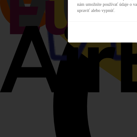
nám umožníte používať údaje o va
upraviť alebo vypnúť.