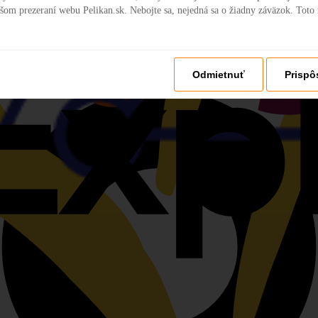
šom prezeraní webu Pelikan.sk. Nebojte sa, nejedná sa o žiadny záväzok. Toto
Odmietnuť
Prispô