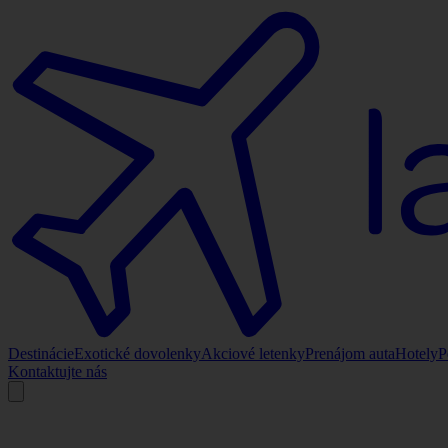
Destinácie
Exotické dovolenky
Akciové letenky
Prenájom auta
Hotely
P
Kontaktujte nás