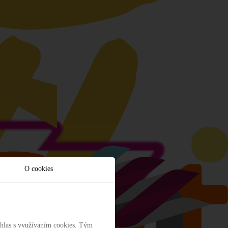
nosťou v Európe.
O cookies
úhlas s využívaním cookies. Tým