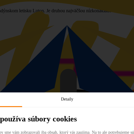
londýnskom letisku Luton. Je druhou najväčšou nízkonákladovou spoloč
Detaily
používa súbory cookies
by sme vám zobrazovali iba obsah, ktorý vás zaujíma. Na to ale potrebujeme s