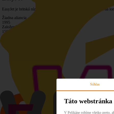
EasyJet je britská nízkonákladová letecká spoločnosť so sídlom na 
Žiadna aliancia
1995
Založená
156
+
Destinácií
340
+
Lietadiel
Súhlas
Táto webstránka 
V Pelikáne robíme všetko preto, a