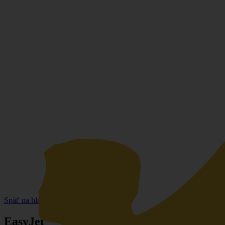
Späť na hlavnú stránku
EasyJet