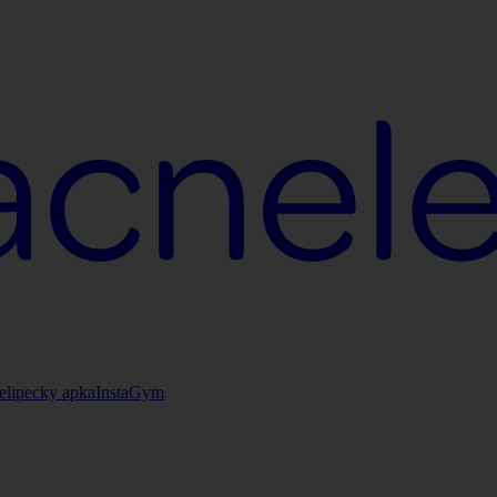
elipecky apka
InstaGym